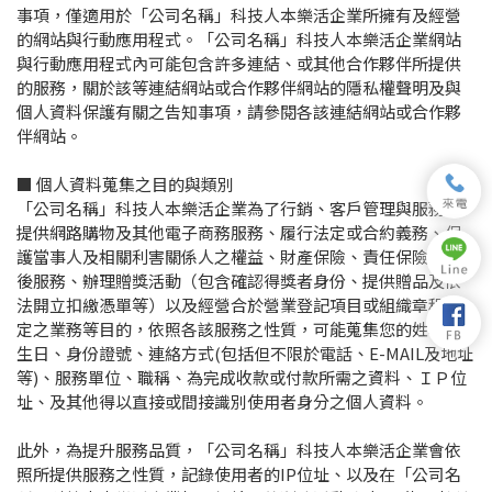
事項，僅適用於「公司名稱」科技人本樂活企業所擁有及經營
的網站與行動應用程式。「公司名稱」科技人本樂活企業網站
與行動應用程式內可能包含許多連結、或其他合作夥伴所提供
的服務，關於該等連結網站或合作夥伴網站的隱私權聲明及與
個人資料保護有關之告知事項，請參閱各該連結網站或合作夥
伴網站。
■ 個人資料蒐集之目的與類別
「公司名稱」科技人本樂活企業為了行銷、客戶管理與服務、
提供網路購物及其他電子商務服務、履行法定或合約義務、保
護當事人及相關利害關係人之權益、財產保險、責任保險、售
後服務、辦理贈獎活動（包含確認得獎者身份、提供贈品及依
法開立扣繳憑單等）以及經營合於營業登記項目或組織章程所
定之業務等目的，依照各該服務之性質，可能蒐集您的姓名、
生日、身份證號、連絡方式(包括但不限於電話、E-MAIL及地址
等)、服務單位、職稱、為完成收款或付款所需之資料、ＩＰ位
址、及其他得以直接或間接識別使用者身分之個人資料。
此外，為提升服務品質，「公司名稱」科技人本樂活企業會依
照所提供服務之性質，記錄使用者的IP位址、以及在「公司名